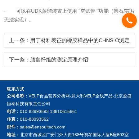
· 可以在UDK蒸馏装置上使用 "空试管 "功能（沸石/芯片
无法实现）。
上一条：用于材料表征的橡胶样品中的CHNS-O测定
下一条：膳食纤维的测定原理介绍
联系方式
公司名称：
VELP食品营养分析网-意大利VELP全线产品-北京盈盛
恒泰科技有限责任公司
电话：
010-83993593 13810615661
传真：
010-83993562
邮件：
sales@ensoultech.com
地址：
北京市西城区广安门外大街168号朗琴国际大厦B座603室